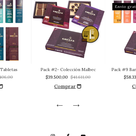
Envío grat
Tabletas
Pack #2- Colección Malbec
Pack #9 Bar
406,00
$39.500,00
$41.611,00
$58.3