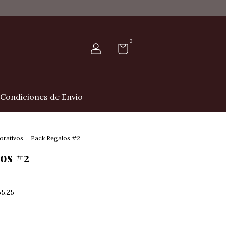
0
y Condiciones de Envio
orativos
.
Pack Regalos #2
os #2
55,25